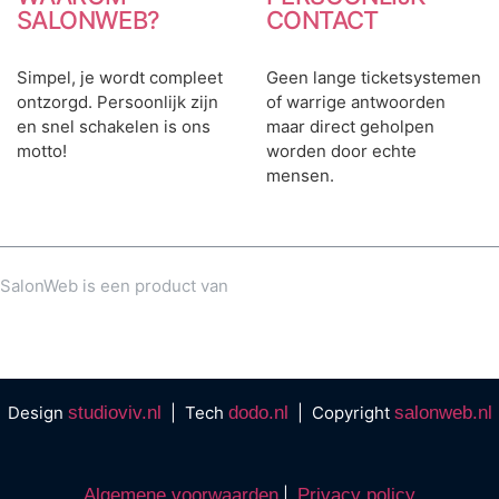
SALONWEB?
CONTACT
Simpel, je wordt compleet
Geen lange ticketsystemen
ontzorgd. Persoonlijk zijn
of warrige antwoorden
en snel schakelen is ons
maar direct geholpen
motto!
worden door echte
mensen.
SalonWeb is een product van
Design
studioviv.nl
| Tech
dodo.nl
| Copyright
salonweb.nl
Algemene voorwaarden
|
Privacy policy