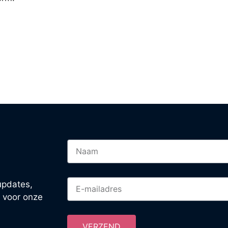
updates,
n voor onze
VERZEND