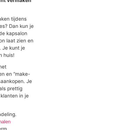
kunt vermaken
ken tijdens
es? Dan kun je
 de kapsalon
on laat zien en
 Je kunt je
n huis!
het
en en “make-
lsaankopen. Je
ls prettig
klanten in je
deling.
nalen
erm.