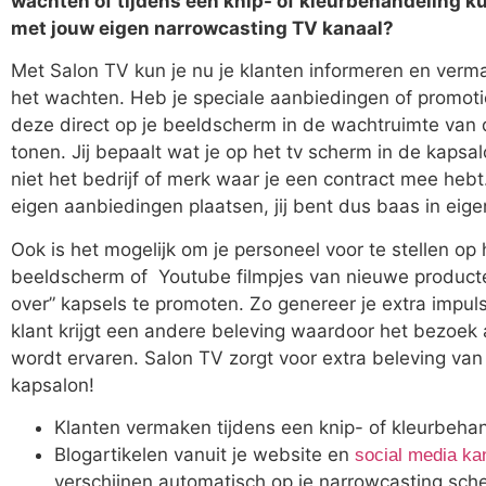
wachten of tijdens een knip- of kleurbehandeling 
met jouw eigen narrowcasting TV kanaal?
Met Salon TV kun je nu je klanten
informeren en verma
het wachten. Heb je speciale aanbiedingen of promoti
deze direct op je beeldscherm in de wachtruimte van
tonen. Jij bepaalt wat je op het tv scherm in de kapsal
niet het bedrijf of merk waar je een contract mee hebt.
eigen aanbiedingen plaatsen, jij bent dus baas in eige
Ook is het mogelijk om je personeel voor te stellen op 
beeldscherm of Youtube filmpjes van nieuwe product
over” kapsels te promoten. Zo genereer je extra impu
klant krijgt een andere beleving waardoor het bezoek a
wordt ervaren. Salon TV zorgt voor extra beleving van 
kapsalon!
Klanten vermaken tijdens een knip- of kleurbehan
Blogartikelen vanuit je website en
social media ka
verschijnen automatisch op je narrowcasting sch