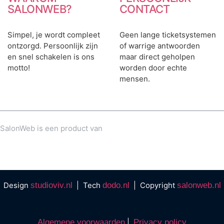
SALONWEB?
CONTACT
Simpel, je wordt compleet
Geen lange ticketsystemen
ontzorgd. Persoonlijk zijn
of warrige antwoorden
en snel schakelen is ons
maar direct geholpen
motto!
worden door echte
mensen.
SalonWeb is een product van
Design
studioviv.nl
| Tech
dodo.nl
| Copyright
salonweb.nl
Algemene voorwaarden
|
Privacy policy