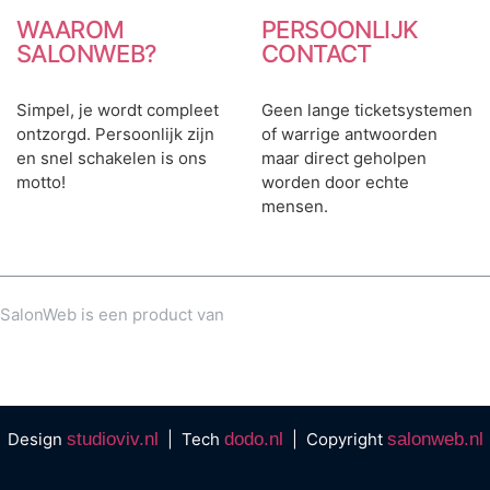
WAAROM
PERSOONLIJK
SALONWEB?
CONTACT
Simpel, je wordt compleet
Geen lange ticketsystemen
ontzorgd. Persoonlijk zijn
of warrige antwoorden
en snel schakelen is ons
maar direct geholpen
motto!
worden door echte
mensen.
SalonWeb is een product van
Design
studioviv.nl
| Tech
dodo.nl
| Copyright
salonweb.nl