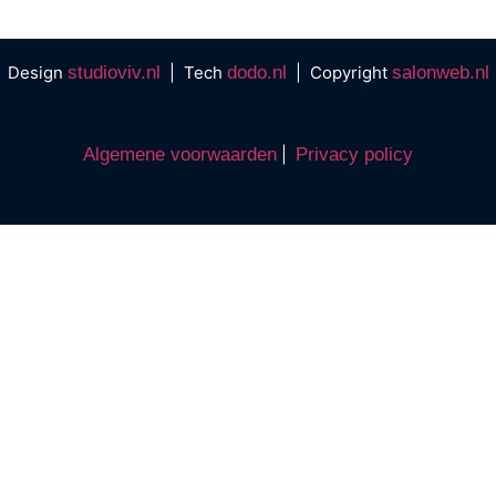
Design
studioviv.nl
| Tech
dodo.nl
| Copyright
salonweb.nl
Algemene voorwaarden
|
Privacy policy